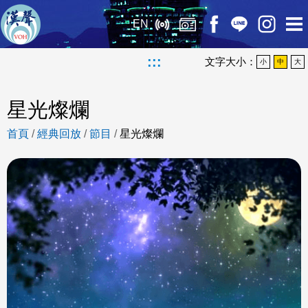
EN
:::
文字大小：
小
中
大
星光燦爛
首頁
/
經典回放
/
節目
/
星光燦爛