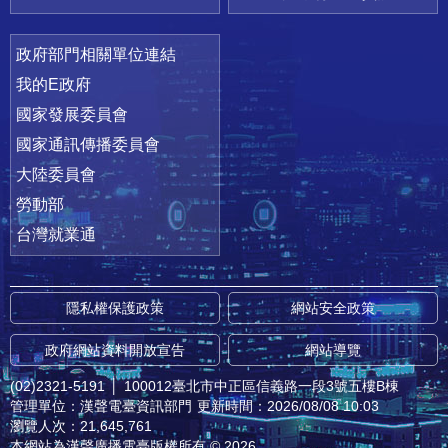
政府部門相關單位連結
我的E政府
國家發展委員會
國家通訊傳播委員會
大陸委員會
勞動部
台灣就業通
隱私權保護政策
網站安全政策
政府網站資料開放宣告
網站導覽
(02)2321-5191
│
100012臺北市中正區信義路一段3號五樓B棟
管理單位：漢聲電臺資訊部門
更新時間：2026/08/08 10:03
瀏覽人次：21,645,761
本網站為漢聲廣播電臺版權所有 © 2026