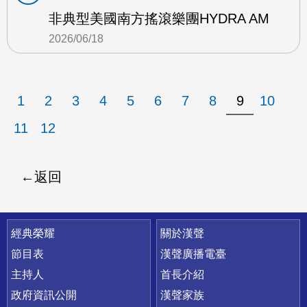
非典型美國南方搖滾樂團HYDRA AM
2026/06/18
1
2
3
4
5
6
7
8
9
10
11
12
返回
快速連結
經典榮耀
關於漢聲
節目表
漢聲廣播電臺
主持人
首長介紹
政府資訊公開
漢聲家族