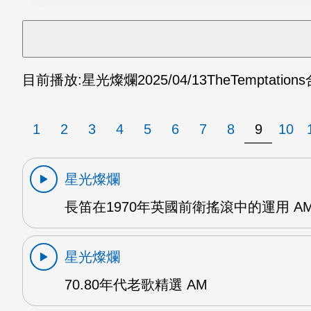
目前播放:
星光燦爛
2025/04/13
TheTemptatio
1
2
3
4
5
6
7
8
9
10
星光燦爛
長笛在1970年英國前衛搖滾中的運用 A
星光燦爛
70.80年代老歌精選 AM