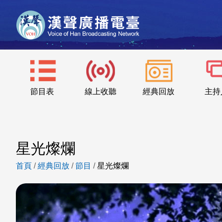
節目表
線上收聽
經典回放
主持
星光燦爛
首頁
/
經典回放
/
節目
/
星光燦爛