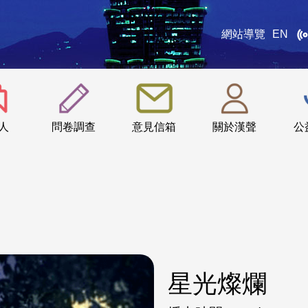
網站導覽
EN
:::
人
問卷調查
意見信箱
關於漢聲
公
星光燦爛