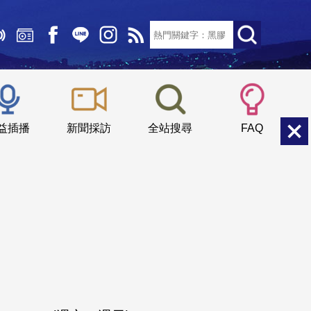
文字大小：
小
中
大
益插播
新聞採訪
全站搜尋
FAQ