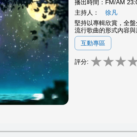
播出時間：
FM/AM 23
主持人：
徐凡
堅持以專輯欣賞，全盤
流行歌曲的形式內容與
互動專區
★
★
★
評分: