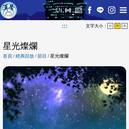
EN
:::
文字大小：
小
中
大
星光燦爛
首頁
/
經典回放
/
節目
/
星光燦爛