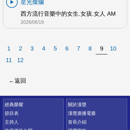
星光燦爛
西方流行音樂中的女生.女孩.女人 AM
2026/06/19
1
2
3
4
5
6
7
8
9
10
11
12
返回
快速連結
經典榮耀
關於漢聲
節目表
漢聲廣播電臺
主持人
首長介紹