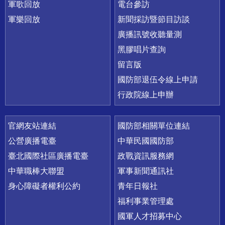
軍歌回放
電台參訪
軍樂回放
新聞採訪暨節目訪談
廣播訊號收聽量測
黑膠唱片查詢
留言版
國防部退伍令線上申請
行政院線上申辦
官網友站連結
國防部相關單位連結
公營廣播電臺
中華民國國防部
臺北國際社區廣播電臺
政戰資訊服務網
中華職棒大聯盟
軍事新聞通訊社
身心障礙者權利公約
青年日報社
福利事業管理處
國軍人才招募中心