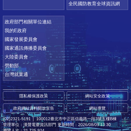
全民國防教育全球資訊網
政府部門相關單位連結
我的E政府
國家發展委員會
國家通訊傳播委員會
大陸委員會
勞動部
台灣就業通
隱私權保護政策
網站安全政策
政府網站資料開放宣告
網站導覽
(02)2321-5191
│
100012臺北市中正區信義路一段3號五樓B棟
管理單位：漢聲電臺資訊部門
更新時間：2026/08/09 13:30
瀏覽人次：21,725,924