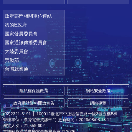
政府部門相關單位連結
我的E政府
國家發展委員會
國家通訊傳播委員會
大陸委員會
勞動部
台灣就業通
隱私權保護政策
網站安全政策
政府網站資料開放宣告
網站導覽
(02)2321-5191
│
100012臺北市中正區信義路一段3號五樓B棟
管理單位：漢聲電臺資訊部門
更新時間：2026/08/06 18:12
瀏覽人次：21,559,602
本網站為漢聲廣播電臺版權所有 © 2026