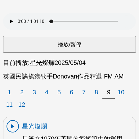
目前播放:
星光燦爛
2025/05/04
英國民謠搖滾歌手Donovan作品精選 FM AM
1
2
3
4
5
6
7
8
9
10
11
12
星光燦爛
長笛在1970年英國前衛搖滾中的運用