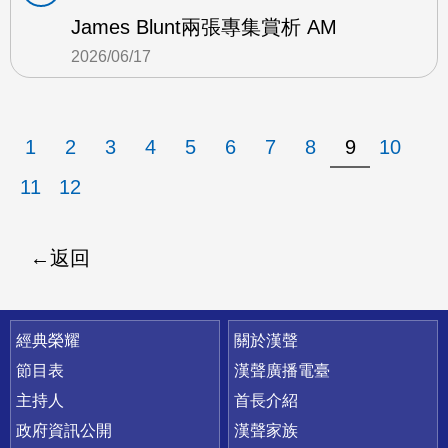
James Blunt兩張專集賞析 AM
2026/06/17
1
2
3
4
5
6
7
8
9
10
11
12
返回
快速連結
經典榮耀
關於漢聲
節目表
漢聲廣播電臺
主持人
首長介紹
政府資訊公開
漢聲家族