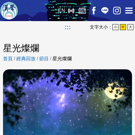
EN
:::
文字大小：
小
中
大
星光燦爛
首頁
/
經典回放
/
節目
/
星光燦爛