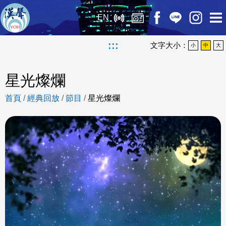
EN
:::
文字大小：
小
中
大
星光燦爛
首頁
/
經典回放
/
節目
/
星光燦爛