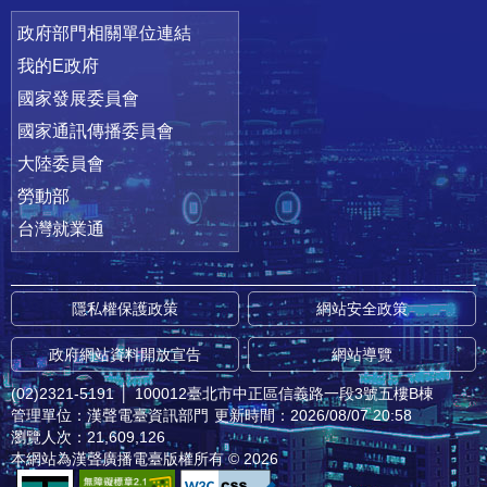
政府部門相關單位連結
我的E政府
國家發展委員會
國家通訊傳播委員會
大陸委員會
勞動部
台灣就業通
隱私權保護政策
網站安全政策
政府網站資料開放宣告
網站導覽
(02)2321-5191
│
100012臺北市中正區信義路一段3號五樓B棟
管理單位：漢聲電臺資訊部門
更新時間：2026/08/07 20:58
瀏覽人次：21,609,126
本網站為漢聲廣播電臺版權所有 © 2026