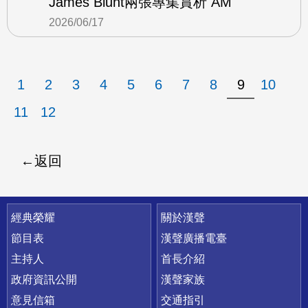
James Blunt兩張專集賞析 AM
2026/06/17
1
2
3
4
5
6
7
8
9
10
11
12
返回
快速連結
經典榮耀
關於漢聲
節目表
漢聲廣播電臺
主持人
首長介紹
政府資訊公開
漢聲家族
意見信箱
交通指引