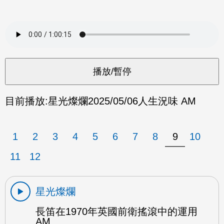
目前播放:
星光燦爛
2025/05/06
人生況味 AM
1
2
3
4
5
6
7
8
9
10
11
12
星光燦爛
長笛在1970年英國前衛搖滾中的運用
AM