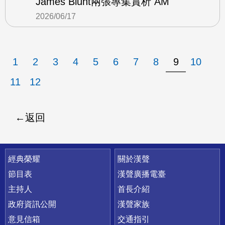
James Blunt兩張專集賞析 AM
2026/06/17
1
2
3
4
5
6
7
8
9
10
11
12
返回
快速連結
經典榮耀
關於漢聲
節目表
漢聲廣播電臺
主持人
首長介紹
政府資訊公開
漢聲家族
意見信箱
交通指引