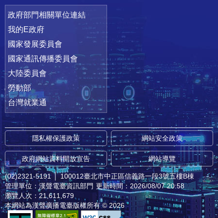
政府部門相關單位連結
我的E政府
國家發展委員會
國家通訊傳播委員會
大陸委員會
勞動部
台灣就業通
隱私權保護政策
網站安全政策
政府網站資料開放宣告
網站導覽
(02)2321-5191
│
100012臺北市中正區信義路一段3號五樓B棟
管理單位：漢聲電臺資訊部門
更新時間：2026/08/07 20:58
瀏覽人次：21,611,679
本網站為漢聲廣播電臺版權所有 © 2026