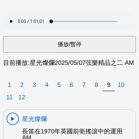
目前播放:
星光燦爛
2025/05/07
弦樂精品之二 AM
1
2
3
4
5
6
7
8
9
10
11
12
星光燦爛
長笛在1970年英國前衛搖滾中的運用
AM