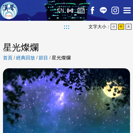
EN
:::
文字大小：
小
中
大
星光燦爛
首頁
/
經典回放
/
節目
/
星光燦爛