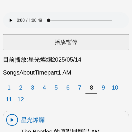
目前播放:
星光燦爛
2025/05/14
SongsAboutTimepart1 AM
1
2
3
4
5
6
7
8
9
10
11
12
星光燦爛
The Beatles 的原唱與翻唱 AM