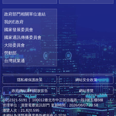
政府部門相關單位連結
我的E政府
國家發展委員會
國家通訊傳播委員會
大陸委員會
勞動部
台灣就業通
隱私權保護政策
網站安全政策
政府網站資料開放宣告
網站導覽
(02)2321-5191
│
100012臺北市中正區信義路一段3號五樓B棟
管理單位：漢聲電臺資訊部門
更新時間：2026/08/07 20:58
瀏覽人次：21,620,595
本網站為漢聲廣播電臺版權所有 © 2026