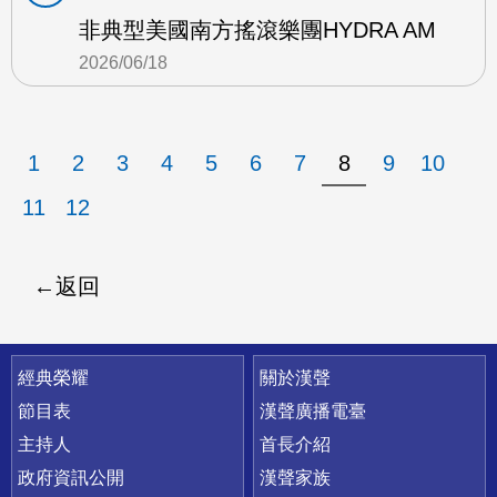
非典型美國南方搖滾樂團HYDRA AM
2026/06/18
1
2
3
4
5
6
7
8
9
10
11
12
返回
快速連結
經典榮耀
關於漢聲
節目表
漢聲廣播電臺
主持人
首長介紹
政府資訊公開
漢聲家族