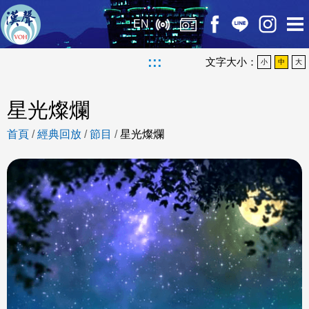
EN
:::
文字大小：
小
中
大
星光燦爛
首頁
/
經典回放
/
節目
/
星光燦爛