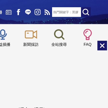
文字大小：
小
中
大
益插播
新聞採訪
全站搜尋
FAQ