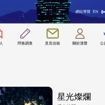
網站導覽
EN
:::
人
問卷調查
意見信箱
關於漢聲
公
星光燦爛