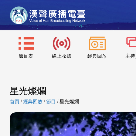
節目表
線上收聽
經典回放
主持
星光燦爛
首頁
/
經典回放
/
節目
/
星光燦爛