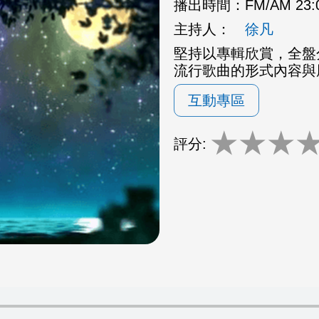
播出時間：
FM/AM 23
主持人：
徐凡
堅持以專輯欣賞，全盤
流行歌曲的形式內容與
互動專區
★
★
★
評分: