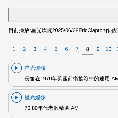
目前播放:
星光燦爛
2025/06/08
EricClapton作
1
2
3
4
5
6
7
8
9
10
星光燦爛
長笛在1970年英國前衛搖滾中的運用 A
星光燦爛
70.80年代老歌精選 AM