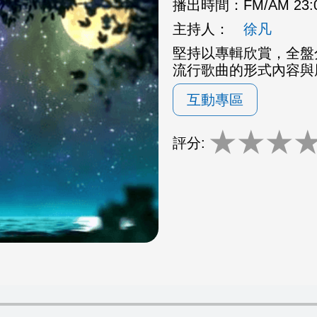
播出時間：
FM/AM 23
主持人：
徐凡
堅持以專輯欣賞，全盤
流行歌曲的形式內容與
互動專區
★
★
★
評分: