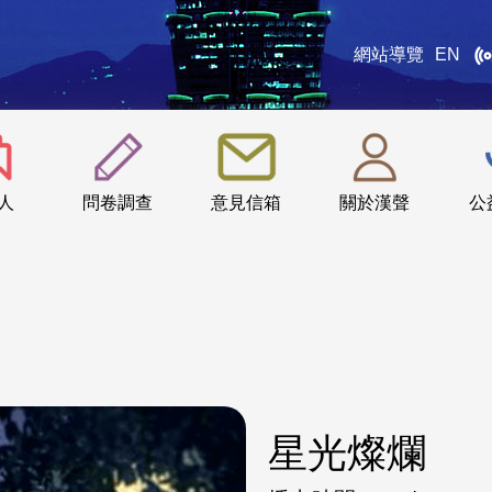
網站導覽
EN
:::
人
問卷調查
意見信箱
關於漢聲
公
星光燦爛