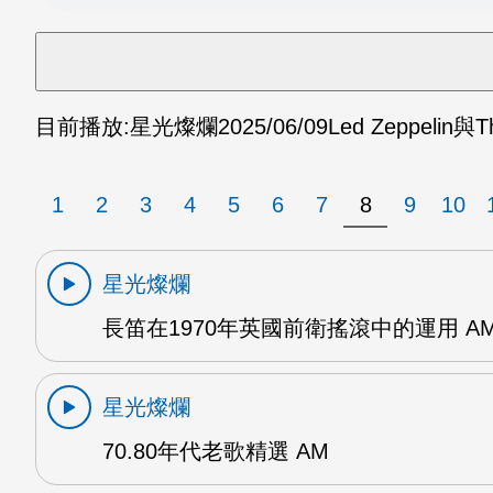
目前播放:
星光燦爛
2025/06/09
Led Zeppelin與T
1
2
3
4
5
6
7
8
9
10
星光燦爛
長笛在1970年英國前衛搖滾中的運用 A
星光燦爛
70.80年代老歌精選 AM