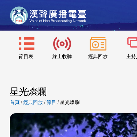
節目表
線上收聽
經典回放
主持
星光燦爛
首頁
/
經典回放
/
節目
/
星光燦爛