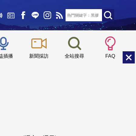
文字大小：
小
中
大
益插播
新聞採訪
全站搜尋
FAQ