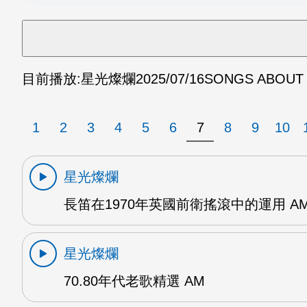
目前播放:
星光燦爛
2025/07/16
SONGS ABOUT 
1
2
3
4
5
6
7
8
9
10
星光燦爛
長笛在1970年英國前衛搖滾中的運用 A
星光燦爛
70.80年代老歌精選 AM