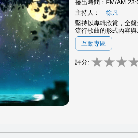
播出時間：
FM/AM 23
主持人：
徐凡
堅持以專輯欣賞，全盤
流行歌曲的形式內容與
互動專區
★
★
★
評分: