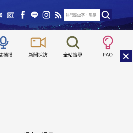
文字大小：
小
中
大
益插播
新聞採訪
全站搜尋
FAQ