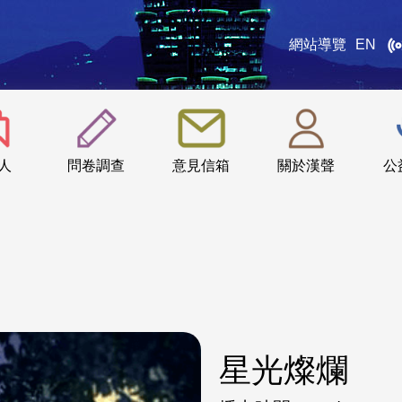
網站導覽
EN
:::
人
問卷調查
意見信箱
關於漢聲
公
星光燦爛