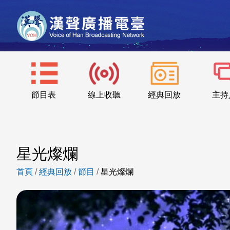
節目表
線上收聽
經典回放
主持
星光燦爛
首頁
/
經典回放
/
節目
/
星光燦爛