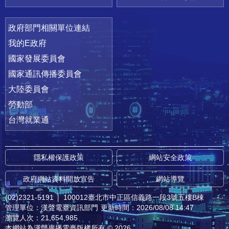
政府部門相關單位連結
我的E政府
國家發展委員會
國家通訊傳播委員會
大陸委員會
勞動部
台灣就業通
隱私權保護政策
網站安全政策
政府網站資料開放宣告
網站導覽
(02)2321-5191
│
100012臺北市中正區信義路一段3號五樓B棟
管理單位：漢聲電臺資訊部門
更新時間：2026/08/08 14:47
瀏覽人次：21,654,985
本網站為漢聲廣播電臺版權所有 © 2026