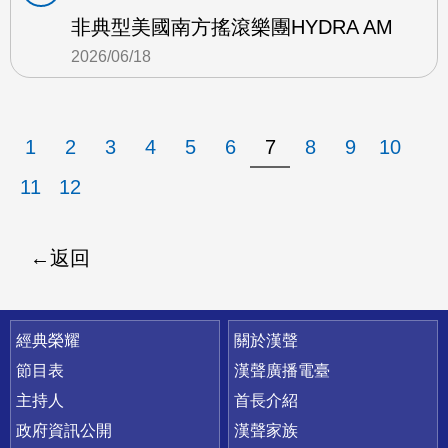
非典型美國南方搖滾樂團HYDRA AM
2026/06/18
1
2
3
4
5
6
7
8
9
10
11
12
返回
快速連結
經典榮耀
關於漢聲
節目表
漢聲廣播電臺
主持人
首長介紹
政府資訊公開
漢聲家族