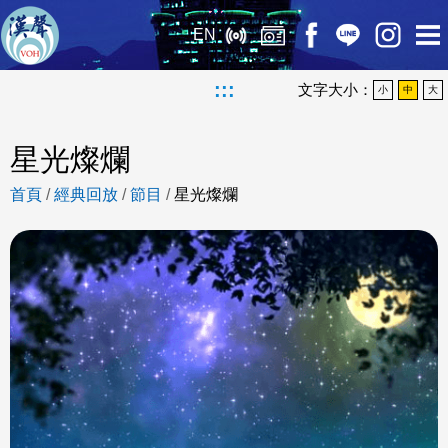
EN
:::
文字大小：
小
中
大
星光燦爛
首頁
/
經典回放
/
節目
/
星光燦爛