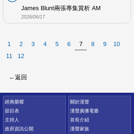
James Blunt兩張專集賞析 AM
2026/06/17
1
2
3
4
5
6
7
8
9
10
11
12
返回
快速連結
經典榮耀
關於漢聲
節目表
漢聲廣播電臺
主持人
首長介紹
政府資訊公開
漢聲家族