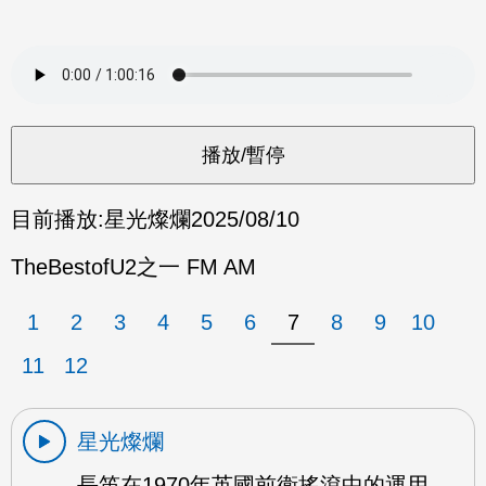
目前播放:
星光燦爛
2025/08/10
TheBestofU2之一 FM AM
1
2
3
4
5
6
7
8
9
10
11
12
星光燦爛
長笛在1970年英國前衛搖滾中的運用