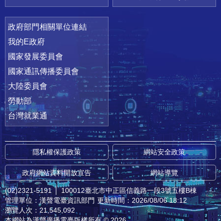
政府部門相關單位連結
我的E政府
國家發展委員會
國家通訊傳播委員會
大陸委員會
勞動部
台灣就業通
隱私權保護政策
網站安全政策
政府網站資料開放宣告
網站導覽
(02)2321-5191
│
100012臺北市中正區信義路一段3號五樓B棟
管理單位：漢聲電臺資訊部門
更新時間：2026/08/06 18:12
瀏覽人次：21,545,092
本網站為漢聲廣播電臺版權所有 © 2026