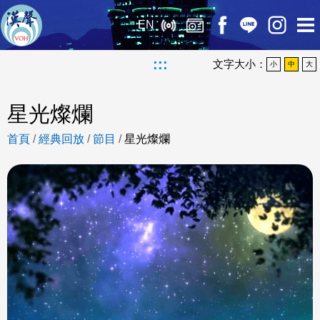
EN
:::
文字大小：
小
中
大
星光燦爛
首頁
/
經典回放
/
節目
/
星光燦爛