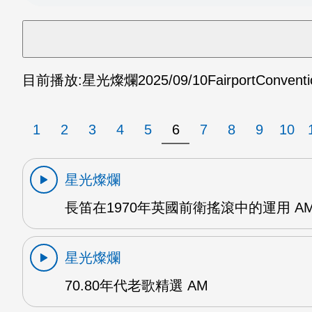
目前播放:
星光燦爛
2025/09/10
FairportConv
1
2
3
4
5
6
7
8
9
10
星光燦爛
長笛在1970年英國前衛搖滾中的運用 A
星光燦爛
70.80年代老歌精選 AM