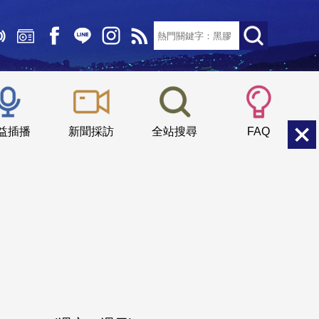
文字大小：
小
中
大
益插播
新聞採訪
全站搜尋
FAQ