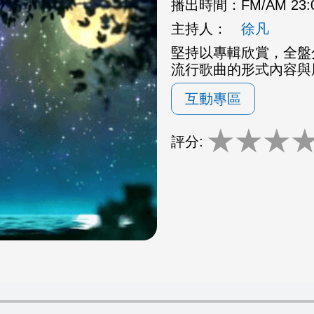
播出時間：
FM/AM 23
主持人：
徐凡
堅持以專輯欣賞，全盤
流行歌曲的形式內容與
互動專區
★
★
★
評分: