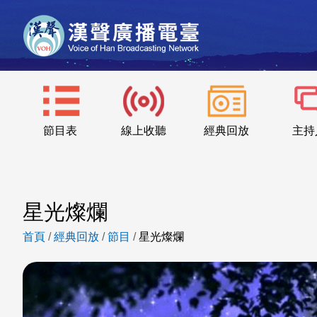
節目表
線上收聽
經典回放
主持
星光燦爛
首頁
/
經典回放
/
節目
/
星光燦爛