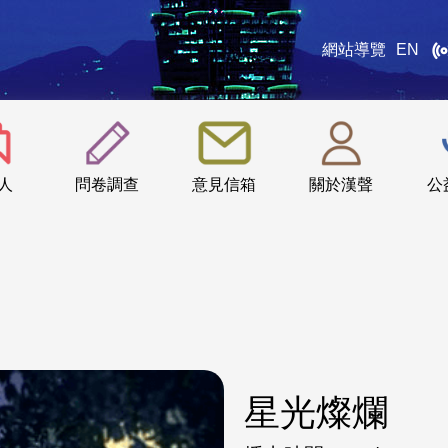
網站導覽
EN
:::
人
問卷調查
意見信箱
關於漢聲
公
星光燦爛