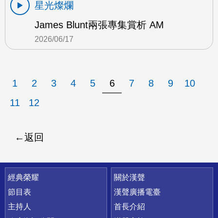
星光燦爛
James Blunt兩張專集賞析 AM
2026/06/17
1
2
3
4
5
6
7
8
9
10
11
12
返回
快速連結
經典榮耀
關於漢聲
節目表
漢聲廣播電臺
主持人
首長介紹