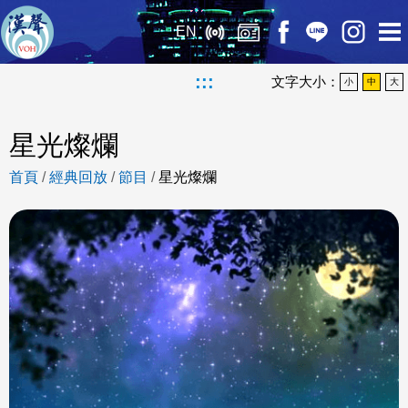
EN
:::
文字大小：
小
中
大
星光燦爛
首頁
/
經典回放
/
節目
/
星光燦爛