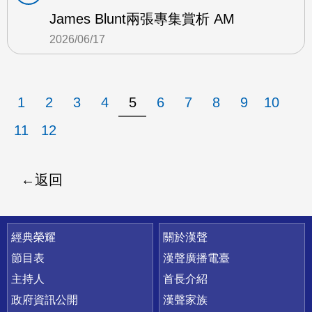
James Blunt兩張專集賞析 AM
2026/06/17
1
2
3
4
5
6
7
8
9
10
11
12
返回
快速連結
經典榮耀
關於漢聲
節目表
漢聲廣播電臺
主持人
首長介紹
政府資訊公開
漢聲家族