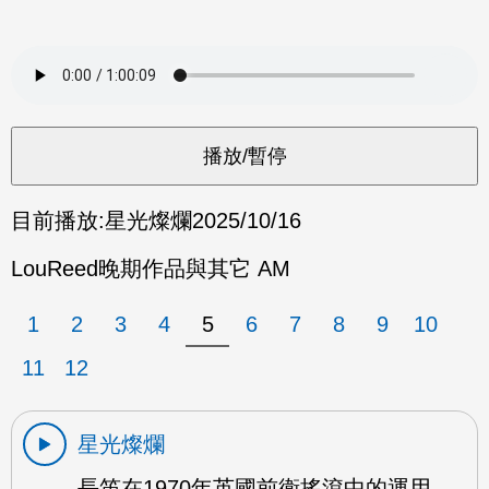
目前播放:
星光燦爛
2025/10/16
LouReed晚期作品與其它 AM
1
2
3
4
5
6
7
8
9
10
11
12
星光燦爛
長笛在1970年英國前衛搖滾中的運用