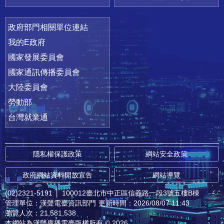
政府部門相關單位連結
我的E政府
國家發展委員會
國家通訊傳播委員會
大陸委員會
勞動部
台灣就業通
隱私權保護政策
網站安全政策
政府網站資料開放宣告
網站導覽
(02)2321-5191
│
100012臺北市中正區信義路一段3號五樓B棟
管理單位：漢聲電臺資訊部門
更新時間：2026/08/07 11:43
瀏覽人次：21,581,538
本網站為漢聲廣播電臺版權所有 © 2026