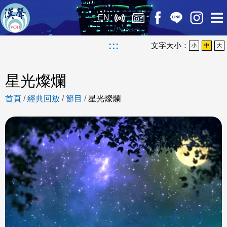
EN
:::
文字大小：
小
中
大
星光燦爛
首頁
/
經典回放
/
節目
/
星光燦爛