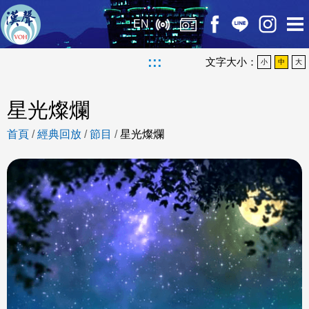
EN
:::
文字大小：
小
中
大
星光燦爛
首頁
/
經典回放
/
節目
/
星光燦爛