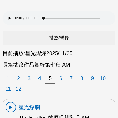
目前播放:
星光燦爛
2025/11/25
長篇搖滾作品賞析第七集 AM
1
2
3
4
5
6
7
8
9
10
11
12
星光燦爛
The Beatles 的原唱與翻唱 AM