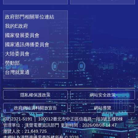
政府部門相關單位連結
我的E政府
國家發展委員會
國家通訊傳播委員會
大陸委員會
勞動部
台灣就業通
隱私權保護政策
網站安全政策
政府網站資料開放宣告
網站導覽
(02)2321-5191
│
100012臺北市中正區信義路一段3號五樓B棟
管理單位：漢聲電臺資訊部門
更新時間：2026/08/08 14:47
瀏覽人次：21,649,725
本網站為漢聲廣播電臺版權所有 © 2026