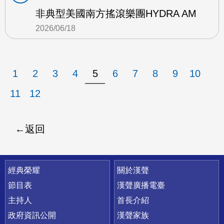
非典型美國南方搖滾樂團HYDRA AM
2026/06/18
1
2
3
4
5
6
7
8
9
10
11
12
返回
快速連結
經典榮耀
關於漢聲
節目表
漢聲廣播電臺
主持人
首長介紹
政府資訊公開
漢聲家族