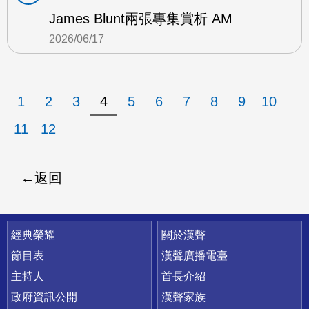
James Blunt兩張專集賞析 AM
2026/06/17
1
2
3
4
5
6
7
8
9
10
11
12
返回
快速連結
經典榮耀
關於漢聲
節目表
漢聲廣播電臺
主持人
首長介紹
政府資訊公開
漢聲家族