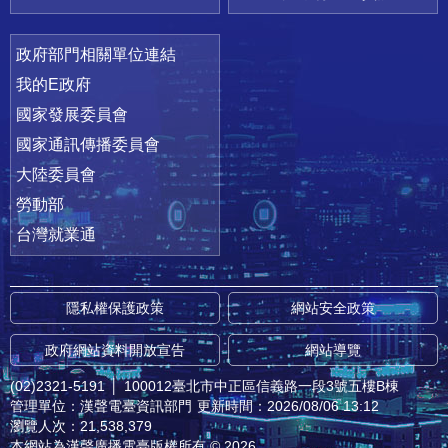
政府部門相關單位連結
我的E政府
國家發展委員會
國家通訊傳播委員會
大陸委員會
勞動部
台灣就業通
隱私權保護政策
網站安全政策
政府網站資料開放宣告
網站導覽
(02)2321-5191
│
100012臺北市中正區信義路一段3號五樓B棟
管理單位：漢聲電臺資訊部門
更新時間：2026/08/06 13:12
瀏覽人次：21,538,379
本網站為漢聲廣播電臺版權所有 © 2026