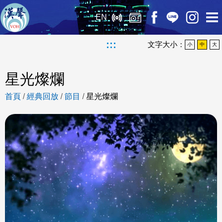
EN
:::
文字大小：
小
中
大
星光燦爛
首頁
/
經典回放
/
節目
/
星光燦爛