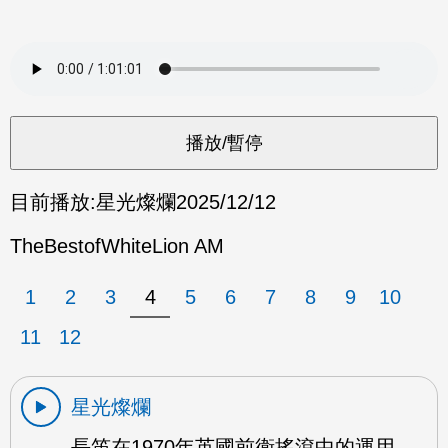
目前播放:
星光燦爛
2025/12/12
TheBestofWhiteLion AM
1
2
3
4
5
6
7
8
9
10
11
12
星光燦爛
長笛在1970年英國前衛搖滾中的運用