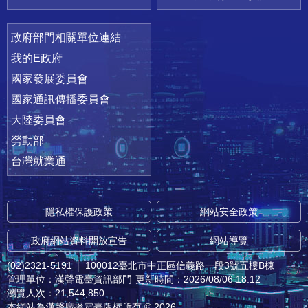
政府部門相關單位連結
我的E政府
國家發展委員會
國家通訊傳播委員會
大陸委員會
勞動部
台灣就業通
隱私權保護政策
網站安全政策
政府網站資料開放宣告
網站導覽
(02)2321-5191
│
100012臺北市中正區信義路一段3號五樓B棟
管理單位：漢聲電臺資訊部門
更新時間：2026/08/06 18:12
瀏覽人次：21,544,850
本網站為漢聲廣播電臺版權所有 © 2026