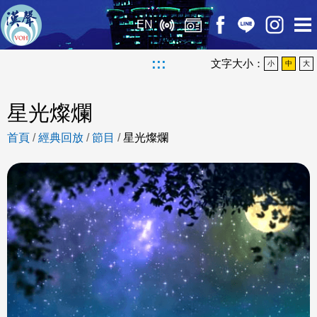
EN
:::
文字大小：
小
中
大
星光燦爛
首頁
/
經典回放
/
節目
/
星光燦爛