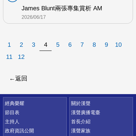
James Blunt兩張專集賞析 AM
2026/06/17
1
2
3
4
5
6
7
8
9
10
11
12
返回
快速連結
經典榮耀
關於漢聲
節目表
漢聲廣播電臺
主持人
首長介紹
政府資訊公開
漢聲家族