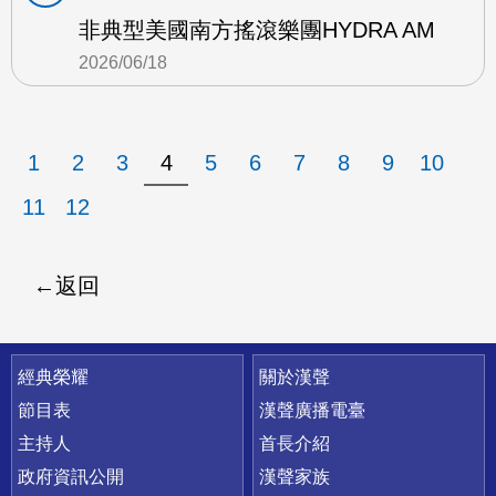
非典型美國南方搖滾樂團HYDRA AM
2026/06/18
1
2
3
4
5
6
7
8
9
10
11
12
返回
快速連結
經典榮耀
關於漢聲
節目表
漢聲廣播電臺
主持人
首長介紹
政府資訊公開
漢聲家族