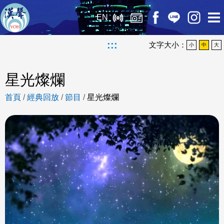
EN
:::
文字大小：
小
中
大
星光燦爛
首頁
/
經典回放
/
節目
/
星光燦爛