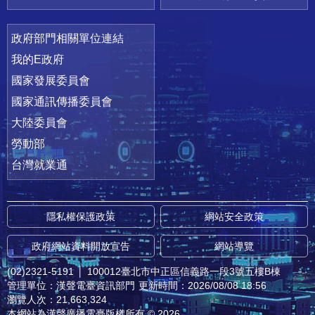
政府部門相關單位連結
我的E政府
國家發展委員會
國家通訊傳播委員會
大陸委員會
勞動部
台灣就業通
隱私權保護政策
網站安全政策
政府網站資料開放宣告
網站導覽
(02)2321-5191
│
100012臺北市中正區信義路一段3號五樓B棟
管理單位：漢聲電臺資訊部門
更新時間：2026/08/08 18:56
瀏覽人次：21,663,324
本網站為漢聲廣播電臺版權所有 © 2026