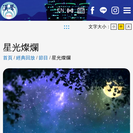
EN
:::
文字大小：
小
中
大
星光燦爛
首頁
/
經典回放
/
節目
/
星光燦爛