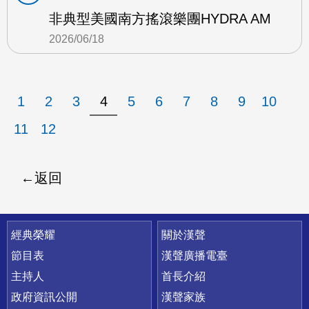
非典型美國南方搖滾樂團HYDRA AM
2026/06/18
1
2
3
4
5
6
7
8
9
10
11
12
返回
快速連結
經典榮耀
關於漢聲
節目表
漢聲廣播電臺
主持人
首長介紹
政府資訊公開
漢聲家族