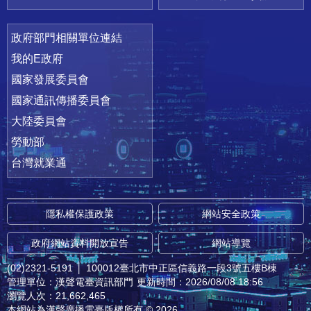
政府部門相關單位連結
我的E政府
國家發展委員會
國家通訊傳播委員會
大陸委員會
勞動部
台灣就業通
隱私權保護政策
網站安全政策
政府網站資料開放宣告
網站導覽
(02)2321-5191
│
100012臺北市中正區信義路一段3號五樓B棟
管理單位：漢聲電臺資訊部門
更新時間：2026/08/08 18:56
瀏覽人次：21,662,465
本網站為漢聲廣播電臺版權所有 © 2026