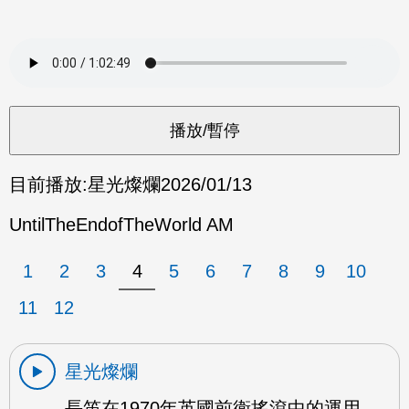
目前播放:
星光燦爛
2026/01/13
UntilTheEndofTheWorld AM
1
2
3
4
5
6
7
8
9
10
11
12
星光燦爛
長笛在1970年英國前衛搖滾中的運用