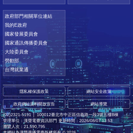
政府部門相關單位連結
我的E政府
國家發展委員會
國家通訊傳播委員會
大陸委員會
勞動部
台灣就業通
隱私權保護政策
網站安全政策
政府網站資料開放宣告
網站導覽
(02)2321-5191
│
100012臺北市中正區信義路一段3號五樓B棟
管理單位：漢聲電臺資訊部門
更新時間：2026/08/07 13:53
瀏覽人次：21,590,795
本網站為漢聲廣播電臺版權所有 © 2026