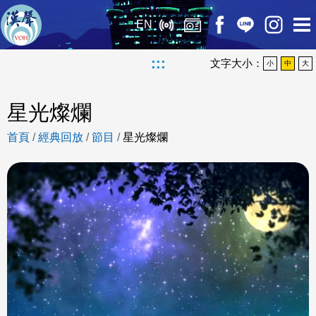
EN
:::
文字大小：
小
中
大
星光燦爛
首頁
/
經典回放
/
節目
/
星光燦爛