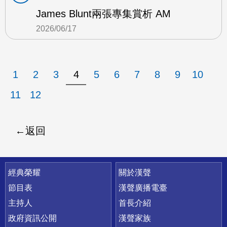
James Blunt兩張專集賞析 AM
2026/06/17
1
2
3
4
5
6
7
8
9
10
11
12
返回
快速連結
經典榮耀
關於漢聲
節目表
漢聲廣播電臺
主持人
首長介紹
政府資訊公開
漢聲家族