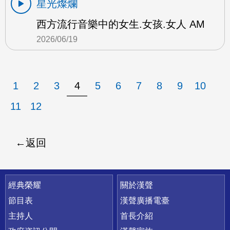
星光燦爛
西方流行音樂中的女生.女孩.女人 AM
2026/06/19
1
2
3
4
5
6
7
8
9
10
11
12
返回
快速連結
經典榮耀
關於漢聲
節目表
漢聲廣播電臺
主持人
首長介紹