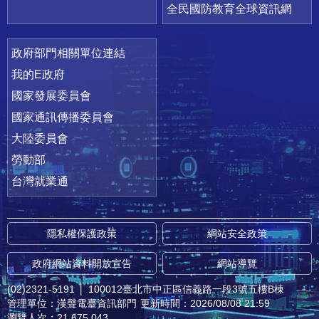
全民國防教育全球資訊網
政府部門相關單位連結
我的E政府
國家發展委員會
國家通訊傳播委員會
大陸委員會
勞動部
台灣就業通
隱私權保護政策
網站安全政策
政府網站資料開放宣告
網站導覽
(02)2321-5191
│
100012臺北市中正區信義路一段3號五樓B棟
管理單位：漢聲電臺資訊部門
更新時間：2026/08/08 21:59
瀏覽人次：21,675,043