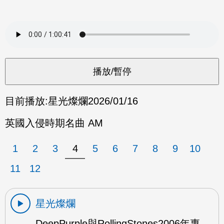
目前播放:
星光燦爛
2026/01/16
英國入侵時期名曲 AM
1
2
3
4
5
6
7
8
9
10
11
12
星光燦爛
DeepPurple與RollingStones2006年專