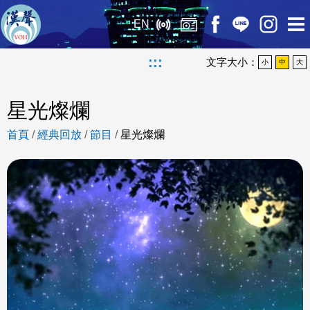
EN
:::
文字大小：
小
中
大
星光燦爛
首頁
/
經典回放
/
節目
/
星光燦爛