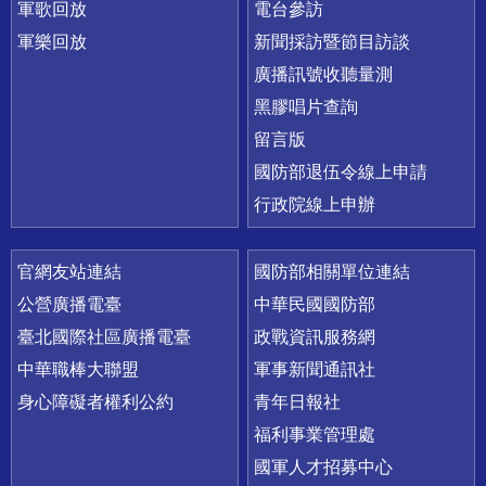
軍歌回放
電台參訪
軍樂回放
新聞採訪暨節目訪談
廣播訊號收聽量測
黑膠唱片查詢
留言版
國防部退伍令線上申請
行政院線上申辦
官網友站連結
國防部相關單位連結
公營廣播電臺
中華民國國防部
臺北國際社區廣播電臺
政戰資訊服務網
中華職棒大聯盟
軍事新聞通訊社
身心障礙者權利公約
青年日報社
福利事業管理處
國軍人才招募中心