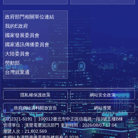
政府部門相關單位連結
我的E政府
國家發展委員會
國家通訊傳播委員會
大陸委員會
勞動部
台灣就業通
隱私權保護政策
網站安全政策
政府網站資料開放宣告
網站導覽
(02)2321-5191
│
100012臺北市中正區信義路一段3號五樓B棟
管理單位：漢聲電臺資訊部門
更新時間：2026/08/07 17:04
瀏覽人次：21,602,569
本網站為漢聲廣播電臺版權所有 © 2026