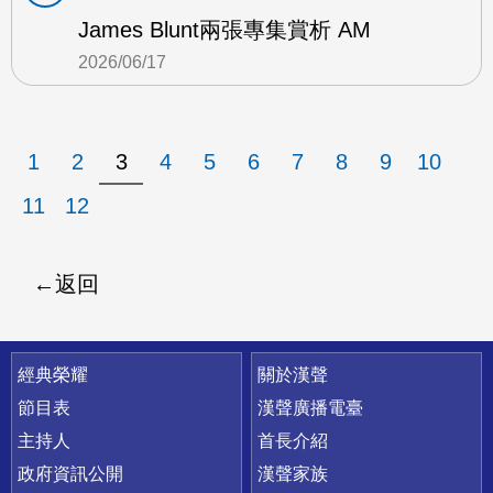
James Blunt兩張專集賞析 AM
2026/06/17
1
2
3
4
5
6
7
8
9
10
11
12
返回
快速連結
經典榮耀
關於漢聲
節目表
漢聲廣播電臺
主持人
首長介紹
政府資訊公開
漢聲家族