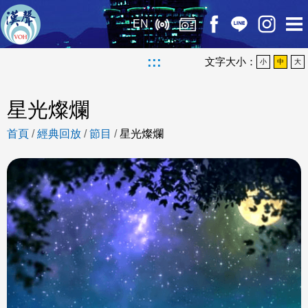
EN
:::
文字大小：
小
中
大
星光燦爛
首頁
/
經典回放
/
節目
/
星光燦爛