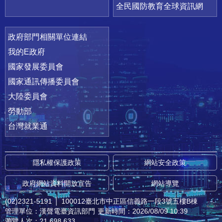
全民國防教育全球資訊網
政府部門相關單位連結
我的E政府
國家發展委員會
國家通訊傳播委員會
大陸委員會
勞動部
台灣就業通
隱私權保護政策
網站安全政策
政府網站資料開放宣告
網站導覽
(02)2321-5191
│
100012臺北市中正區信義路一段3號五樓B棟
管理單位：漢聲電臺資訊部門
更新時間：2026/08/09 10:39
瀏覽人次：21,698,633