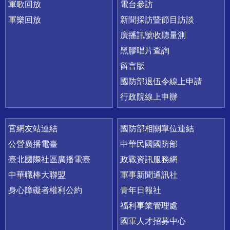
軍歌回放
電台參訪
軍樂回放
新聞採訪暨節目訪談
廣播訊號收聽量測
黑膠唱片查詢
留言版
國防部退伍令線上申請
行政院線上申辦
官網友站連結
國防部相關單位連結
公營廣播電臺
中華民國國防部
臺北國際社區廣播電臺
政戰資訊服務網
中華職棒大聯盟
軍事新聞通訊社
身心障礙者權利公約
青年日報社
福利事業管理處
國軍人才招募中心