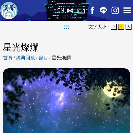
EN
:::
文字大小：
小
中
大
星光燦爛
首頁
/
經典回放
/
節目
/
星光燦爛