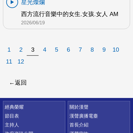
星光燦爛
西方流行音樂中的女生.女孩.女人 AM
2026/06/19
1
2
3
4
5
6
7
8
9
10
11
12
返回
快速連結
經典榮耀
關於漢聲
節目表
漢聲廣播電臺
主持人
首長介紹