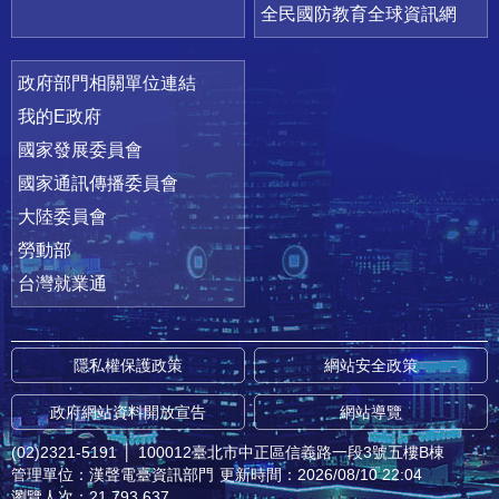
全民國防教育全球資訊網
政府部門相關單位連結
我的E政府
國家發展委員會
國家通訊傳播委員會
大陸委員會
勞動部
台灣就業通
隱私權保護政策
網站安全政策
政府網站資料開放宣告
網站導覽
(02)2321-5191
│
100012臺北市中正區信義路一段3號五樓B棟
管理單位：漢聲電臺資訊部門
更新時間：2026/08/10 22:04
瀏覽人次：21,793,637