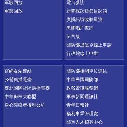
軍歌回放
電台參訪
軍樂回放
新聞採訪暨節目訪談
廣播訊號收聽量測
黑膠唱片查詢
留言版
國防部退伍令線上申請
行政院線上申辦
官網友站連結
國防部相關單位連結
公營廣播電臺
中華民國國防部
臺北國際社區廣播電臺
政戰資訊服務網
中華職棒大聯盟
軍事新聞通訊社
身心障礙者權利公約
青年日報社
福利事業管理處
國軍人才招募中心