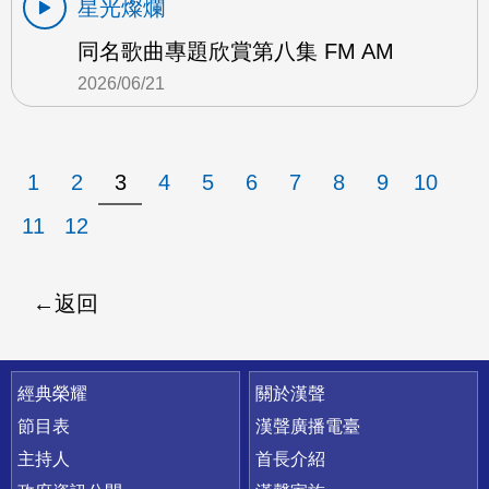
星光燦爛
同名歌曲專題欣賞第八集 FM AM
2026/06/21
1
2
3
4
5
6
7
8
9
10
11
12
返回
快速連結
經典榮耀
關於漢聲
節目表
漢聲廣播電臺
主持人
首長介紹