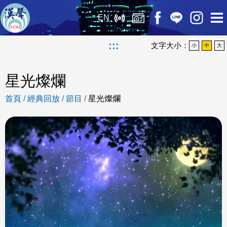
EN
:::
文字大小：
小
中
大
星光燦爛
首頁
/
經典回放
/
節目
/
星光燦爛