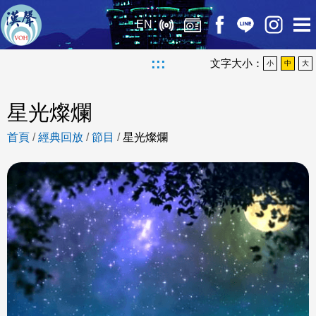
EN
:::
文字大小：
小
中
大
星光燦爛
首頁
/
經典回放
/
節目
/
星光燦爛