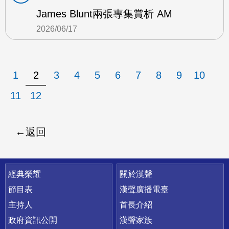
James Blunt兩張專集賞析 AM
2026/06/17
1
2
3
4
5
6
7
8
9
10
11
12
返回
快速連結
經典榮耀
關於漢聲
節目表
漢聲廣播電臺
主持人
首長介紹
政府資訊公開
漢聲家族