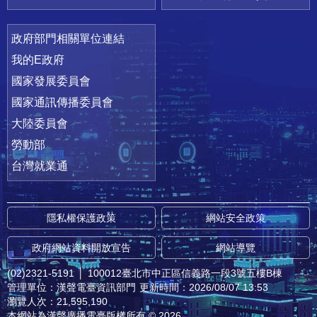
政府部門相關單位連結
我的E政府
國家發展委員會
國家通訊傳播委員會
大陸委員會
勞動部
台灣就業通
隱私權保護政策
網站安全政策
政府網站資料開放宣告
網站導覽
(02)2321-5191
│
100012臺北市中正區信義路一段3號五樓B棟
管理單位：漢聲電臺資訊部門
更新時間：2026/08/07 13:53
瀏覽人次：21,595,190
本網站為漢聲廣播電臺版權所有 © 2026