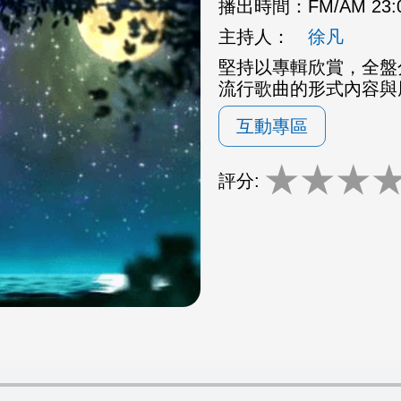
播出時間：
FM/AM 23
主持人：
徐凡
堅持以專輯欣賞，全盤
流行歌曲的形式內容與
互動專區
★
★
★
評分: