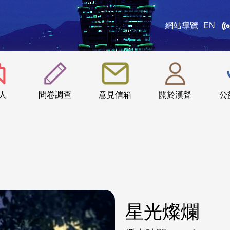
網站導覽
EN
:::
人
問卷調查
意見信箱
關於漢聲
公
星光燦爛