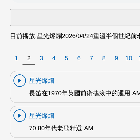
目前播放:
星光燦爛
2026/04/24
重溫半個世紀前老
1
2
3
4
5
6
7
8
9
10
星光燦爛
長笛在1970年英國前衛搖滾中的運用 A
星光燦爛
70.80年代老歌精選 AM