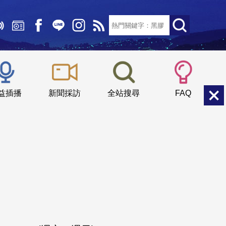
文字大小：
小
中
大
益插播
新聞採訪
全站搜尋
FAQ