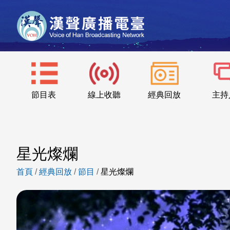
節目表
線上收聽
經典回放
主持
星光燦爛
首頁
/
經典回放
/
節目
/
星光燦爛