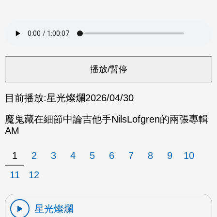
目前播放:
星光燦爛
2026/04/30
魔鬼藏在細節中論吉他手NilsLofgren的兩張專輯
AM
1
2
3
4
5
6
7
8
9
10
11
12
星光燦爛