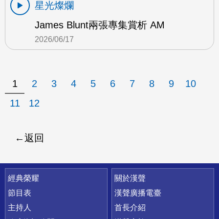
星光燦爛
James Blunt兩張專集賞析 AM
2026/06/17
1
2
3
4
5
6
7
8
9
10
11
12
返回
快速連結
經典榮耀
關於漢聲
節目表
漢聲廣播電臺
主持人
首長介紹