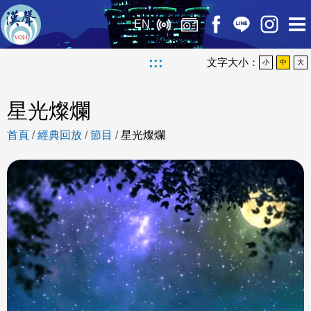
EN
:::
文字大小：
小
中
大
星光燦爛
首頁
/
經典回放
/
節目
/
星光燦爛