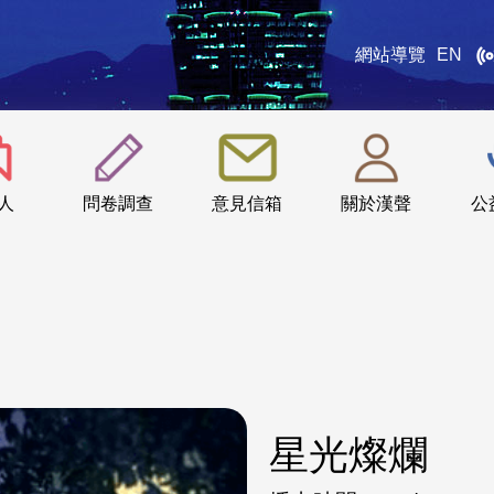
網站導覽
EN
:::
人
問卷調查
意見信箱
關於漢聲
公
星光燦爛