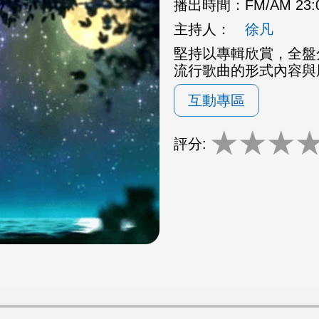
播出時間：
FM/AM 23
主持人：
徐凡
堅持以專輯欣賞，全盤
流行歌曲的形式內容與
互動專區
★
★
★
評分: