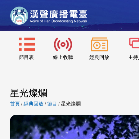
節目表
線上收聽
經典回放
主持
星光燦爛
首頁
/
經典回放
/
節目
/
星光燦爛