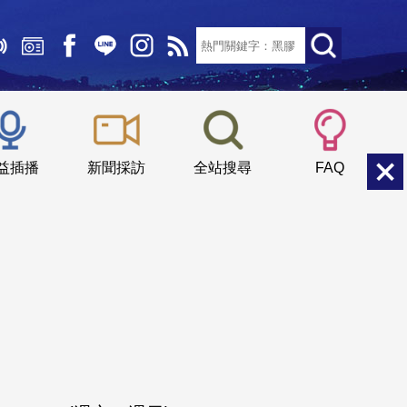
文字大小：
小
中
大
益插播
新聞採訪
全站搜尋
FAQ