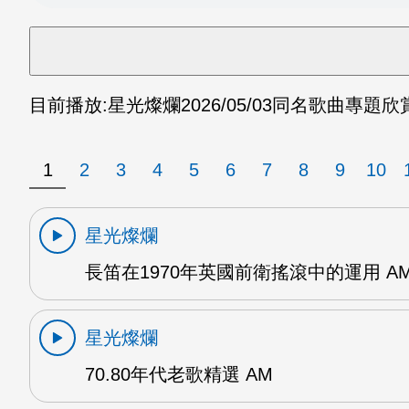
目前播放:
星光燦爛
2026/05/03
同名歌曲專題欣賞
1
2
3
4
5
6
7
8
9
10
星光燦爛
長笛在1970年英國前衛搖滾中的運用 A
星光燦爛
70.80年代老歌精選 AM