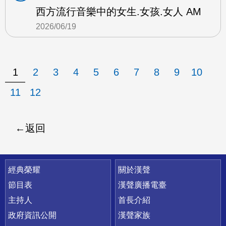
西方流行音樂中的女生.女孩.女人 AM
2026/06/19
1
2
3
4
5
6
7
8
9
10
11
12
返回
快速連結
經典榮耀
關於漢聲
節目表
漢聲廣播電臺
主持人
首長介紹
政府資訊公開
漢聲家族