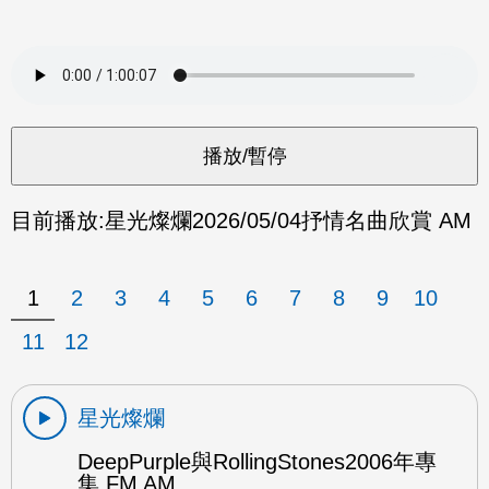
目前播放:
星光燦爛
2026/05/04
抒情名曲欣賞 AM
1
2
3
4
5
6
7
8
9
10
11
12
星光燦爛
DeepPurple與RollingStones2006年專
集 FM AM