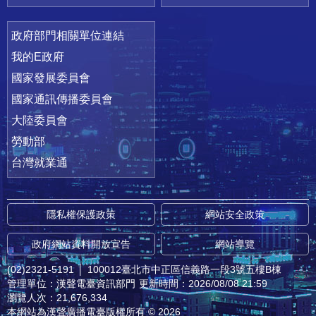
政府部門相關單位連結
我的E政府
國家發展委員會
國家通訊傳播委員會
大陸委員會
勞動部
台灣就業通
隱私權保護政策
網站安全政策
政府網站資料開放宣告
網站導覽
(02)2321-5191
│
100012臺北市中正區信義路一段3號五樓B棟
管理單位：漢聲電臺資訊部門
更新時間：2026/08/08 21:59
瀏覽人次：21,676,334
本網站為漢聲廣播電臺版權所有 © 2026