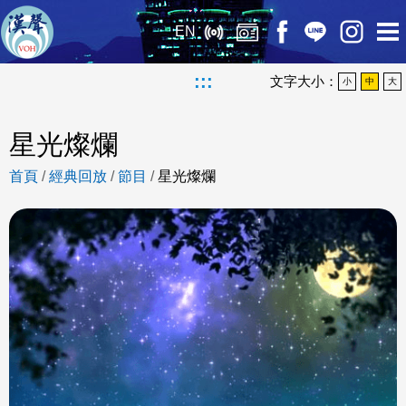
EN
:::
文字大小：
小
中
大
星光燦爛
首頁
/
經典回放
/
節目
/
星光燦爛