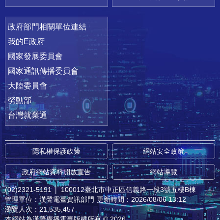
政府部門相關單位連結
我的E政府
國家發展委員會
國家通訊傳播委員會
大陸委員會
勞動部
台灣就業通
隱私權保護政策
網站安全政策
政府網站資料開放宣告
網站導覽
(02)2321-5191
│
100012臺北市中正區信義路一段3號五樓B棟
管理單位：漢聲電臺資訊部門
更新時間：2026/08/06 13:12
瀏覽人次：21,535,457
本網站為漢聲廣播電臺版權所有 © 2026