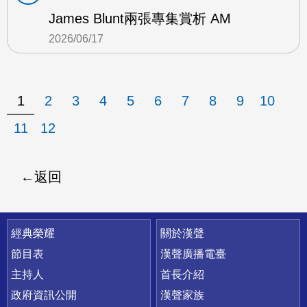
James Blunt兩張專集賞析 AM
2026/06/17
1
2
3
4
5
6
7
8
9
10
11
12
返回
快速連結
經典榮耀
關於漢聲
節目表
漢聲廣播電臺
主持人
首長介紹
政府資訊公開
漢聲家族