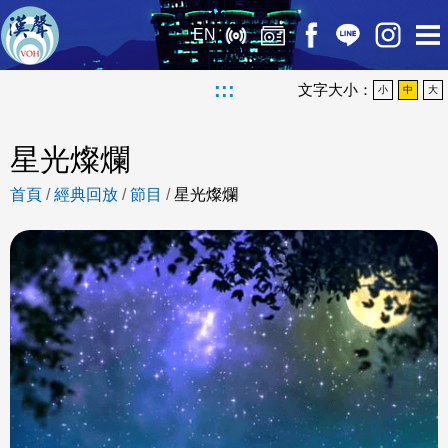
EN
:::
文字大小：
小
中
大
星光燦爛
首頁
/
經典回放
/
節目
/
星光燦爛