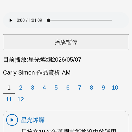
目前播放:
星光燦爛
2026/05/07
Carly Simon 作品賞析 AM
1
2
3
4
5
6
7
8
9
10
11
12
星光燦爛
長笛在1970年英國前衛搖滾中的運用