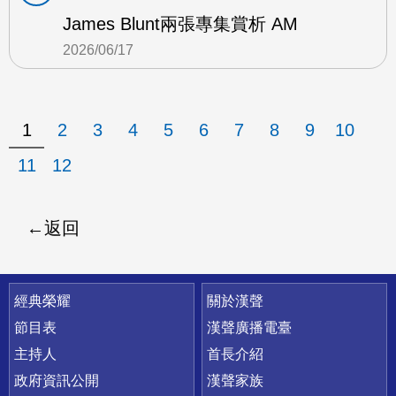
James Blunt兩張專集賞析 AM
2026/06/17
1
2
3
4
5
6
7
8
9
10
11
12
返回
快速連結
經典榮耀
關於漢聲
節目表
漢聲廣播電臺
主持人
首長介紹
政府資訊公開
漢聲家族