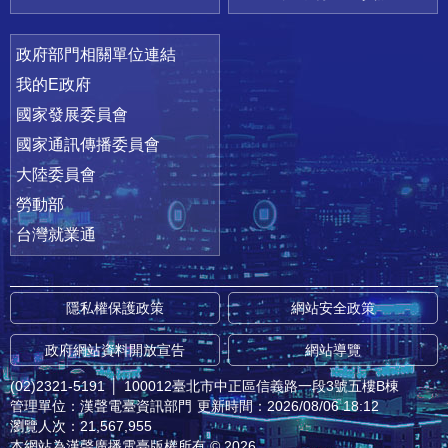
政府部門相關單位連結
我的E政府
國家發展委員會
國家通訊傳播委員會
大陸委員會
勞動部
台灣就業通
隱私權保護政策
網站安全政策
政府網站資料開放宣告
網站導覽
(02)2321-5191
│
100012臺北市中正區信義路一段3號五樓B棟
管理單位：漢聲電臺資訊部門
更新時間：2026/08/06 18:12
瀏覽人次：21,567,955
本網站為漢聲廣播電臺版權所有 © 2026