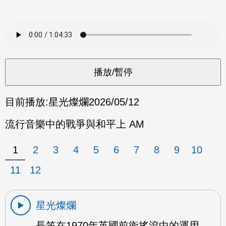
目前播放:
星光燦爛
2026/05/12
流行音樂中的戰爭與和平上 AM
1
2
3
4
5
6
7
8
9
10
11
12
星光燦爛
長笛在1970年英國前衛搖滾中的運用