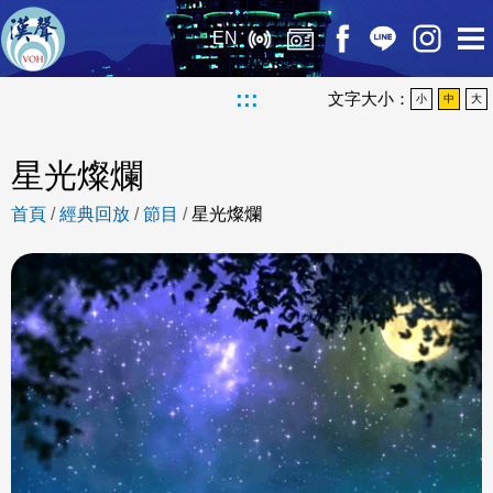
EN
:::
文字大小：
小
中
大
星光燦爛
首頁
/
經典回放
/
節目
/
星光燦爛