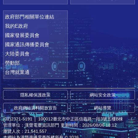
政府部門相關單位連結
我的E政府
國家發展委員會
國家通訊傳播委員會
大陸委員會
勞動部
台灣就業通
隱私權保護政策
網站安全政策
政府網站資料開放宣告
網站導覽
(02)2321-5191
│
100012臺北市中正區信義路一段3號五樓B棟
管理單位：漢聲電臺資訊部門
更新時間：2026/08/06 18:12
瀏覽人次：21,541,557
本網站為漢聲廣播電臺版權所有 © 2026