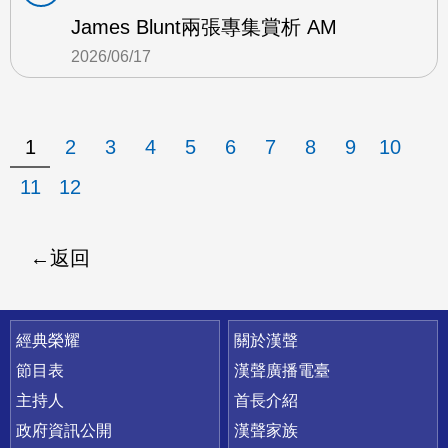
James Blunt兩張專集賞析 AM
2026/06/17
1
2
3
4
5
6
7
8
9
10
11
12
返回
快速連結
經典榮耀
關於漢聲
節目表
漢聲廣播電臺
主持人
首長介紹
政府資訊公開
漢聲家族