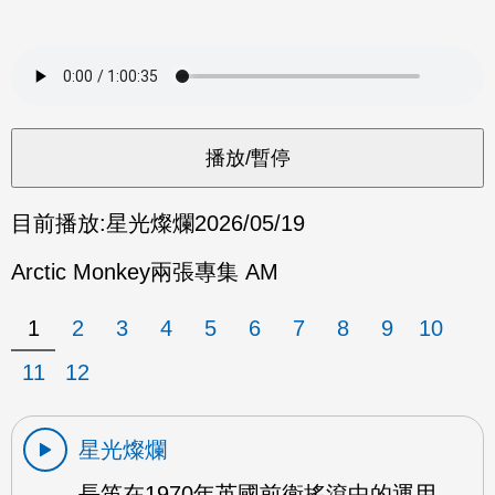
目前播放:
星光燦爛
2026/05/19
Arctic Monkey兩張專集 AM
1
2
3
4
5
6
7
8
9
10
11
12
星光燦爛
長笛在1970年英國前衛搖滾中的運用