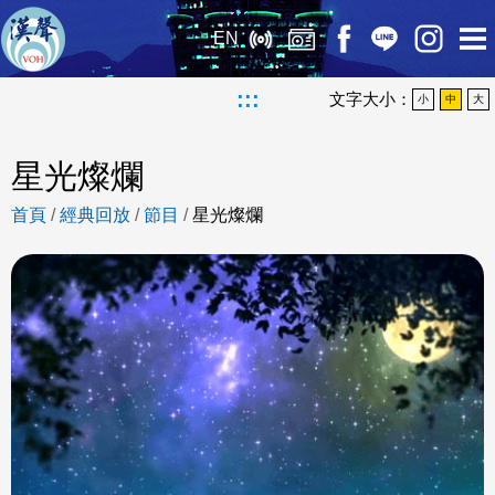
EN
:::
文字大小：
小
中
大
星光燦爛
首頁
/
經典回放
/
節目
/
星光燦爛