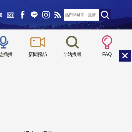
文字大小：
小
中
大
益插播
新聞採訪
全站搜尋
FAQ