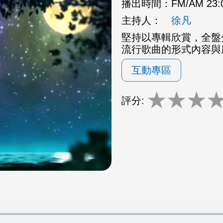
播出時間：
FM/AM 23
主持人：
徐凡
堅持以專輯欣賞，全盤
流行歌曲的形式內容與
互動專區
★
★
★
評分: