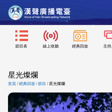
節目表
線上收聽
經典回放
主持
星光燦爛
首頁
/
經典回放
/
節目
/
星光燦爛