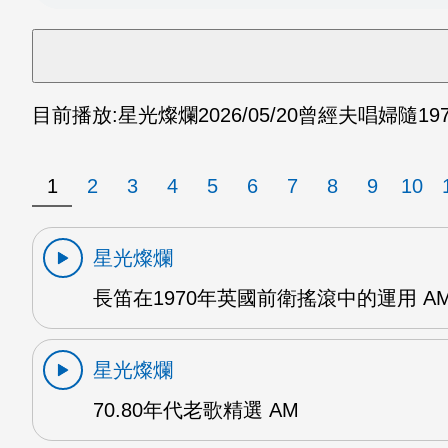
目前播放:
星光燦爛
2026/05/20
曾經夫唱婦隨1970年
1
2
3
4
5
6
7
8
9
10
星光燦爛
長笛在1970年英國前衛搖滾中的運用 A
星光燦爛
70.80年代老歌精選 AM