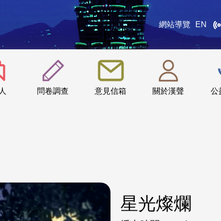
網站導覽
EN
:::
人
問卷調查
意見信箱
關於漢聲
公
星光燦爛