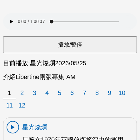
目前播放:
星光燦爛
2026/05/25
介紹Libertine兩張專集 AM
1
2
3
4
5
6
7
8
9
10
11
12
星光燦爛
長笛在1970年英國前衛搖滾中的運用