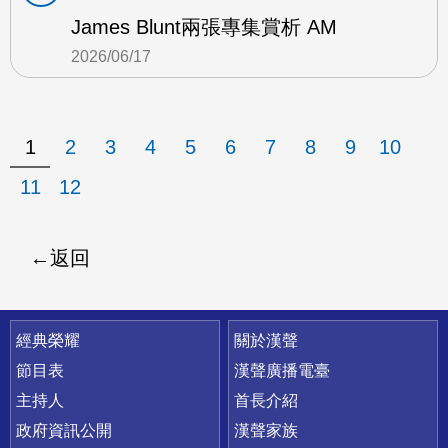
James Blunt兩張專集賞析 AM
2026/06/17
1
2
3
4
5
6
7
8
9
10
11
12
返回
快速連結
經典榮耀
關於漢聲
節目表
漢聲廣播電臺
主持人
首長介紹
政府資訊公開
漢聲家族