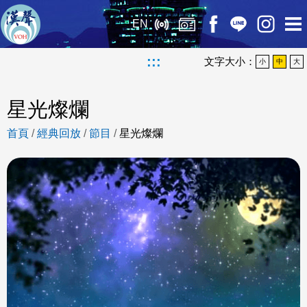
EN
:::
文字大小：
小
中
大
星光燦爛
首頁
/
經典回放
/
節目
/
星光燦爛