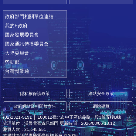
政府部門相關單位連結
我的E政府
國家發展委員會
國家通訊傳播委員會
大陸委員會
勞動部
台灣就業通
隱私權保護政策
網站安全政策
政府網站資料開放宣告
網站導覽
(02)2321-5191
│
100012臺北市中正區信義路一段3號五樓B棟
管理單位：漢聲電臺資訊部門
更新時間：2026/08/06 18:12
瀏覽人次：21,545,551
本網站為漢聲廣播電臺版權所有 © 2026