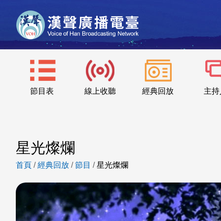
節目表
線上收聽
經典回放
主持
星光燦爛
首頁
/
經典回放
/
節目
/
星光燦爛