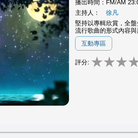
播出時間：
FM/AM 23
主持人：
徐凡
堅持以專輯欣賞，全盤
流行歌曲的形式內容與
互動專區
★
★
★
評分: