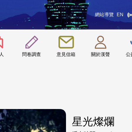
網站導覽
EN
:::
人
問卷調查
意見信箱
關於漢聲
公
星光燦爛