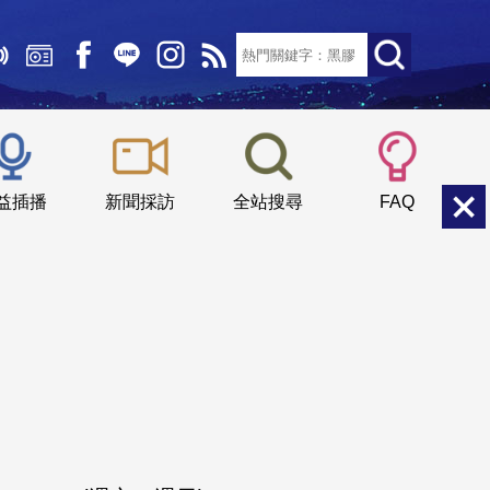
文字大小：
小
中
大
益插播
新聞採訪
全站搜尋
FAQ