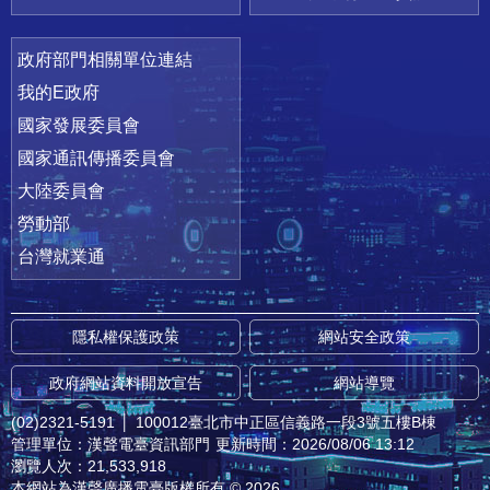
政府部門相關單位連結
我的E政府
國家發展委員會
國家通訊傳播委員會
大陸委員會
勞動部
台灣就業通
隱私權保護政策
網站安全政策
政府網站資料開放宣告
網站導覽
(02)2321-5191
│
100012臺北市中正區信義路一段3號五樓B棟
管理單位：漢聲電臺資訊部門
更新時間：2026/08/06 13:12
瀏覽人次：21,533,918
本網站為漢聲廣播電臺版權所有 © 2026