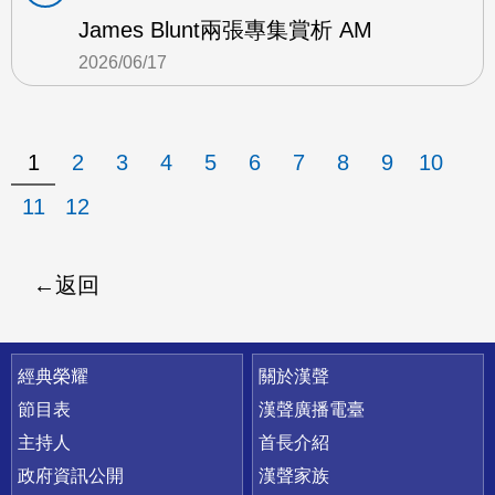
James Blunt兩張專集賞析 AM
2026/06/17
1
2
3
4
5
6
7
8
9
10
11
12
返回
快速連結
經典榮耀
關於漢聲
節目表
漢聲廣播電臺
主持人
首長介紹
政府資訊公開
漢聲家族