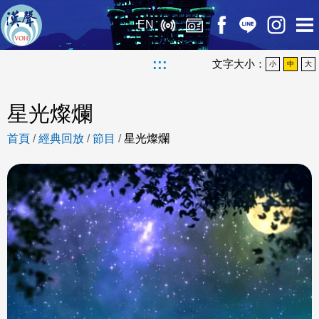
EN
:::
文字大小：
小
中
大
星光燦爛
首頁
/
經典回放
/
節目
/
星光燦爛