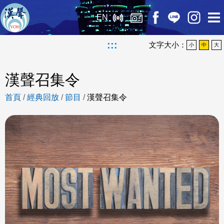
EN
:::
文字大小：
小
中
大
漢聲召集令
首頁
/
經典回放
/
節目
/
漢聲召集令