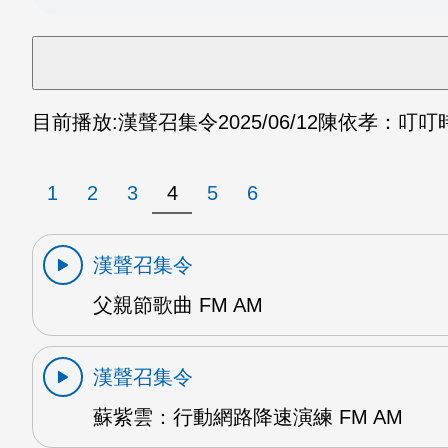
目前播放:
漢聲召集令
2025/06/12
陳依孝：叮叮時
1
2
3
4
5
6
漢聲召集令
父親節歌曲 FM AM
漢聲召集令
蘇紫雲：行動網路降速演練 FM AM