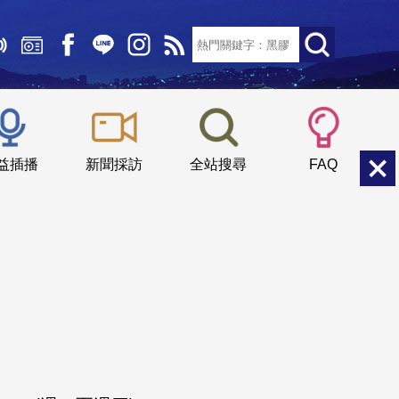
文字大小：
小
中
大
益插播
新聞採訪
全站搜尋
FAQ