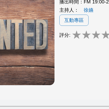
播出時間：
FM 19:00
主持人：
徐嬿
互動專區
★
★
★
評分: