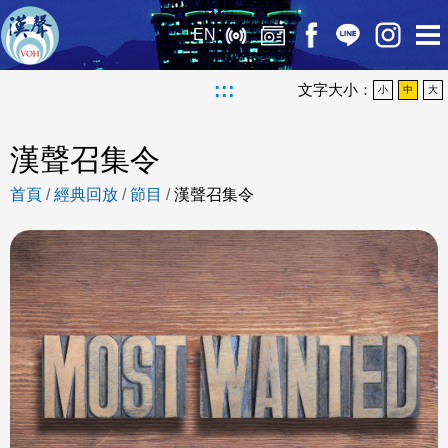
EN
:::
文字大小：
小
中
大
漢聲召集令
首頁
/
經典回放
/
節目
/
漢聲召集令