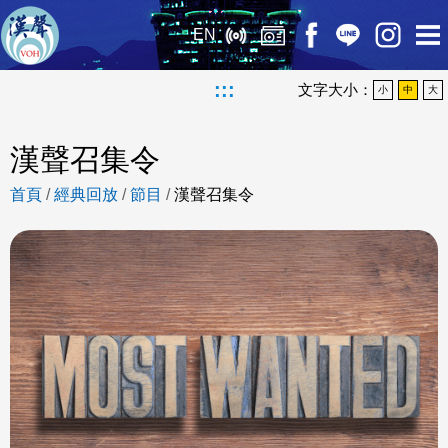
EN
:::
文字大小：
小
中
大
漢聲召集令
首頁
/
經典回放
/
節目
/
漢聲召集令