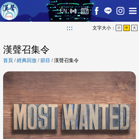
EN
:::
文字大小：
小
中
大
漢聲召集令
首頁
/
經典回放
/
節目
/
漢聲召集令