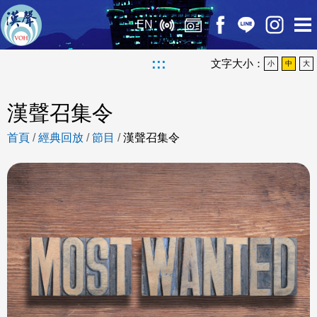
EN
:::
文字大小：
小
中
大
漢聲召集令
首頁
/
經典回放
/
節目
/
漢聲召集令