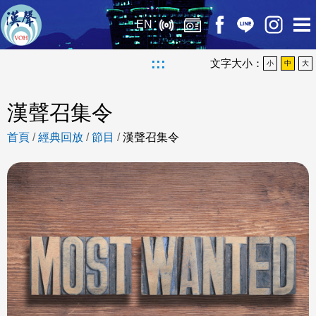
EN
:::
文字大小：
小
中
大
漢聲召集令
首頁
/
經典回放
/
節目
/
漢聲召集令