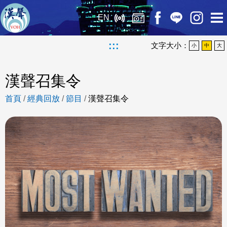
EN
:::
文字大小：
小
中
大
漢聲召集令
首頁
/
經典回放
/
節目
/
漢聲召集令