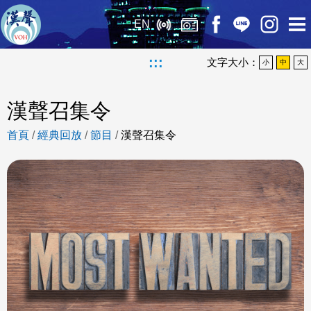
EN
:::
文字大小：
小
中
大
漢聲召集令
首頁
/
經典回放
/
節目
/
漢聲召集令