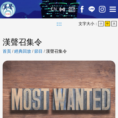
EN
:::
文字大小：
小
中
大
漢聲召集令
首頁
/
經典回放
/
節目
/
漢聲召集令