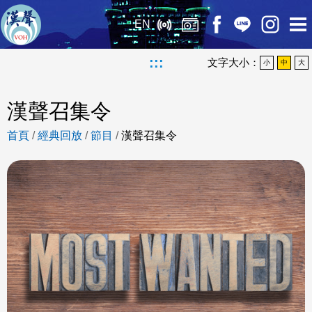
EN
:::
文字大小：
小
中
大
漢聲召集令
首頁
/
經典回放
/
節目
/
漢聲召集令