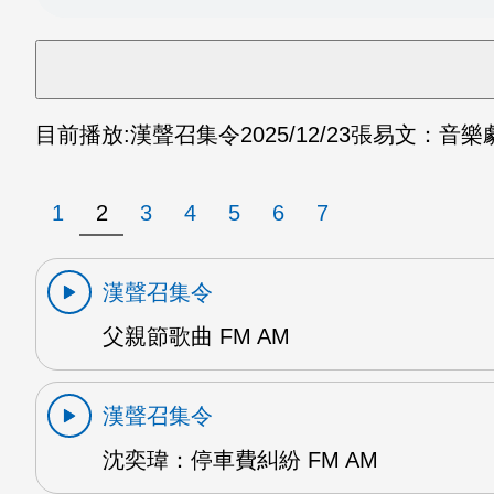
目前播放:
漢聲召集令
2025/12/23
張易文：音樂劇
1
2
3
4
5
6
7
漢聲召集令
父親節歌曲 FM AM
漢聲召集令
沈奕瑋：停車費糾紛 FM AM