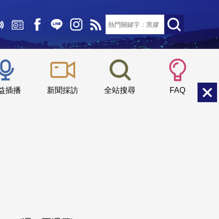
文字大小：
小
中
大
益插播
新聞採訪
全站搜尋
FAQ