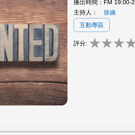
播出時間：
FM 19:00
主持人：
徐嬿
互動專區
★
★
★
評分: