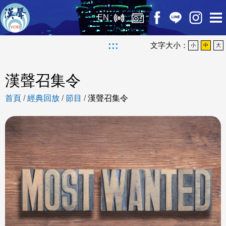
EN
:::
文字大小：
小
中
大
漢聲召集令
首頁
/
經典回放
/
節目
/
漢聲召集令